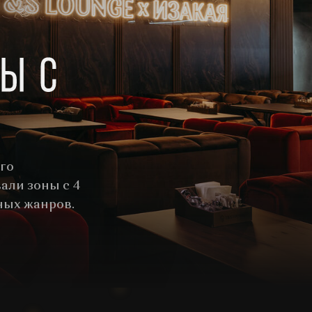
го
али зоны с 4
ных жанров.