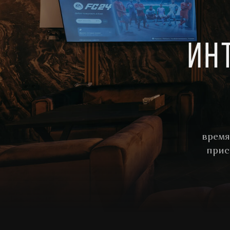
время
прис