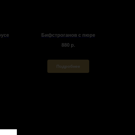
оусе
Бифстроганов с пюре
880
р.
Подробнее