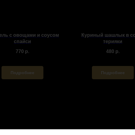
ль с овощами и соусом
Куриный шашлык в с
спайси
терияки
770
р.
480
р.
Подробнее
Подробнее