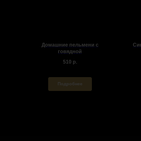
Домашние пельмени с
Си
говядной
510
р.
Подробнее