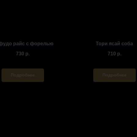
фудо райс с форелью
Тори ясай соба
730
р.
710
р.
Подробнее
Подробнее