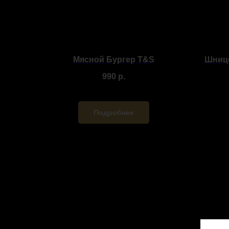
Мясной Бургер T&S
Шнице
990
р.
Подробнее