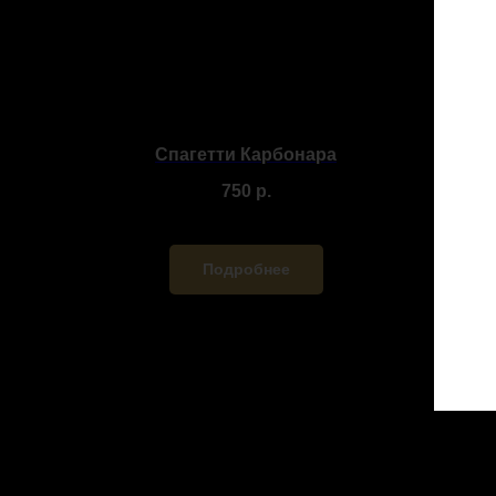
Спагетти Карбонара
750
р.
Подробнее