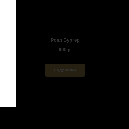
щами
Роял Бургер
990
р.
Подробнее