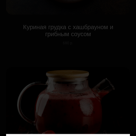
Куриная грудка с хашбрауном и
грибным соусом
680 р.