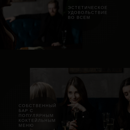
ЭСТЕТИЧЕСКОЕ
УДОВОЛЬСТВИЕ
ВО ВСЕМ
СОБСТВЕННЫЙ
БАР С
ПОПУЛЯРНЫМ
КОКТЕЙЛЬНЫМ
МЕНЮ