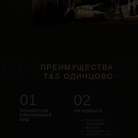
ПРЕИМУЩЕ
ПРЕИМУЩЕСТВА
T&S ОДИНЦОВО
01
02
ПОЛНОСТЬЮ
VIP КОМНАТА
ПАНОРАМНЫЙ
ВИД
слушайте
любимую
музыку
смотрите и
играйте в ps5