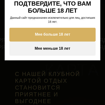
ДЛЯ ГОСТЕЙ T&S
ПОДТВЕРДИТЕ, ЧТО ВАМ
БОЛЬШЕ 18 ЛЕТ
Данный сайт предназначен исключительно для лиц, достигших
18 лет.
Мне больше 18 лет
 РЯДОМ
/
ВЫ ДОМА
/
СВОИ ВСЕГДА Р
 РЯДОМ
/
ВЫ ДОМА
/
СВОИ ВСЕГДА Р
Мне меньше 18 лет
КАРТА
С НАШЕЙ КЛУБНОЙ
КАРТОЙ ОТДЫХ
СТАНОВИТСЯ
ПРИЯТНЕЕ И
ВЫГОДНЕЕ