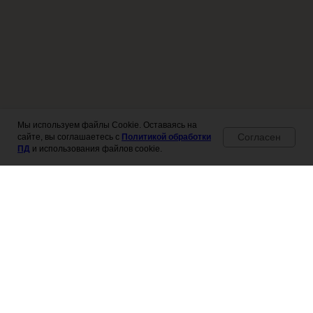
Мы используем файлы Cookie. Оставаясь на
Согласен
сайте, вы соглашаетесь с
Политикой обработки
ПД
и использования файлов cookie.